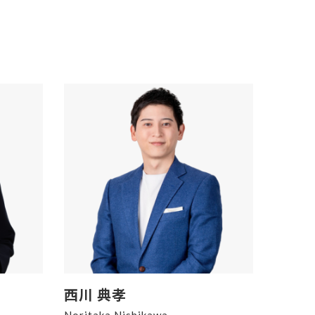
西川 典孝
Noritaka Nishikawa