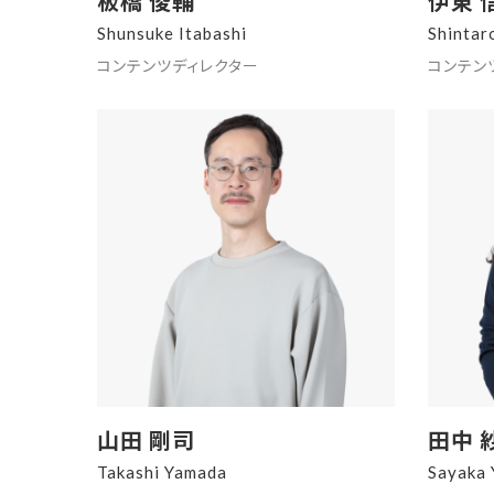
板橋 俊輔
伊東 
Shunsuke Itabashi
Shintar
コンテンツディレクター
コンテン
山田 剛司
田中 
Takashi Yamada
Sayaka