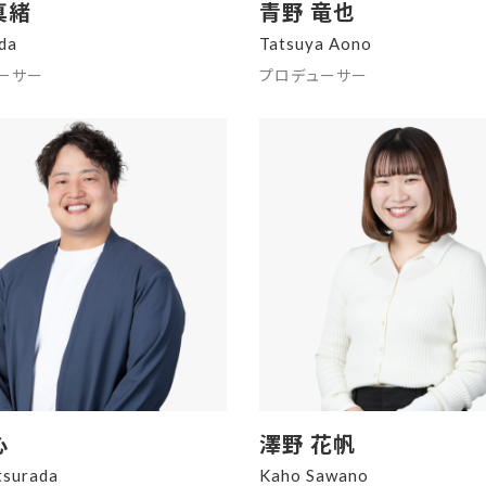
真緒
青野 竜也
da
Tatsuya Aono
ーサー
プロデューサー
心
澤野 花帆
tsurada
Kaho Sawano