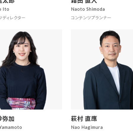
信太郎
霜田 直人
o Ito
Naoto Shimoda
ツディレクター
コンテンツプランナー
紗弥加
萩村 直應
 Yamamoto
Nao Hagimura