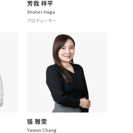
芳我 祥平
Shohei Haga
プロデューサー
張 雅雯
Yawun Chang