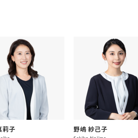
真莉子
野嶋 紗己子
riko
Sakiko Nojima