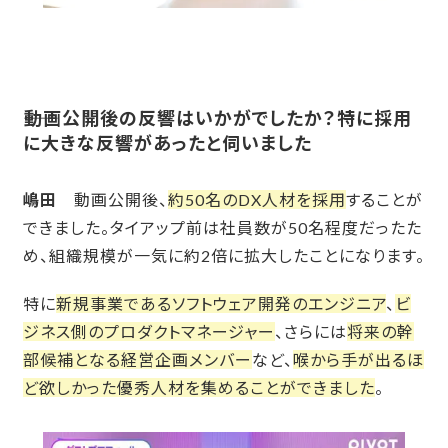
――
動画公開後の反響はいかがでしたか？特に採用
に大きな反響があったと伺いました
嶋田
動画公開後、
約50名のDX人材を採用
することが
できました。タイアップ前は社員数が50名程度だったた
め、組織規模が一気に約2倍に拡大したことになります。
特に
新規事業であるソフトウェア開発のエンジニア
、
ビ
ジネス側のプロダクトマネージャー
、さらには
将来の幹
部候補となる経営企画メンバー
など、
喉から手が出るほ
ど欲しかった優秀人材を集めることができました
。