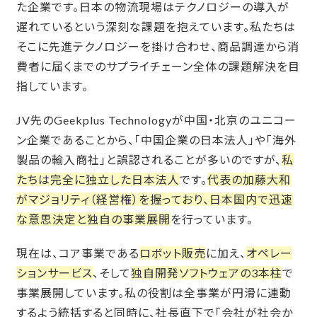
た企業です。日本の物流現場はテクノロジーの導入が
遅れているという深刻な課題を抱えています。私たちは
そこに先進テクノロジーを掛け合わせ、商品調達から消
費者に届くまでのサプライチェーン全体の課題解決を目
指しています。
JV先のGeekplus Technologyが中国・北京のユニコー
ン企業であることから、「中国企業の日本法人」や「海外
製品の輸入商社」と誤認されることが多いのですが、
私
たちは完全に独立した日本法人
です。
代表の加藤大和
がマジョリティ（経営権）を握っており、日本国内で迅速
な意思決定と独自の事業展開
を行っています。
現在は、コア事業である
ロボット販売
に加え、
オペレー
ションサービス
、そして
独自開発ソフトウェアの3本柱
で
事業展開しています。私の役割は全事業が円滑に連動
するよう統括すると同時に、社長直下で「会社が社会か