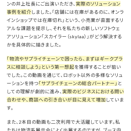
ンの井上社長にご出演いただき、
実際のソリューション
事例を紹介
しました。「店舗には在庫があるのに、オンラ
インショップでは在庫切れ」という、小売業が直面するリ
アルな課題を提示し、それを私たちの新しいソフトウェ
アソリューション「スカイラー（skylaa）」がどう解決する
かを具体的に描きました。
「物流やサプライチェーンで困ったら、まずはギークプラ
スに相談しよう」という第一想起
を獲得することが狙い
でした。この動画を通じて、ロボット以外の多様なソリュ
ーションを持つ
「サプライチェーンの総合パートナー」
と
しての理解が劇的に進み、
実際のビジネスにおける問い
合わせや、商談への引き合いが目に見えて増加
していま
す。
また、2本目の動画も二次利用で大活躍しています。私
たちは物流系展示会によく出展するのですが、ブース内