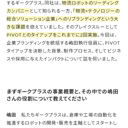
するギークプラス。同社は、
物流ロボットのリーディング
カンパニー
として知られる一方、
「物流×テクノロジーの
総合ソリューション企業」へのリブランディングという大
きな課題
を抱えていました。 そのブレイクスルーとして
PIVOTとのタイアップをこれまでに2回実施
。今回は、
企業ブランディングを統括する嶋田執行役員に、PIVOT
タイアップを決断した背景、制作プロセス、そしてビジネ
スや採用に与えたインパクトについて話を伺いました。
――
まずギークプラスの事業概要と、その中での嶋田
さんの役割について教えてください
嶋田
私たちギークプラスは、倉庫や工場の自動化を
推進するロボットの開発・販売を主軸としてスタートし