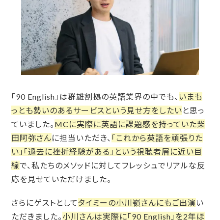
「90 English」は群雄割拠の英語業界の中でも、
いまも
っとも勢いのあるサービスという見せ方をしたい
と思っ
ていました。
MCに実際に英語に課題感を持っていた柴
田阿弥さん
に担当いただき、
「これから英語を頑張りた
い」「過去に挫折経験がある」という視聴者層に近い目
線
で、私たちのメソッドに対してフレッシュでリアルな反
応を見せていただけました。
さらにゲストとして
タイミーの小川嶺さんにもご出演
い
ただきました。
小川さんは実際に「90 English」を2年ほ