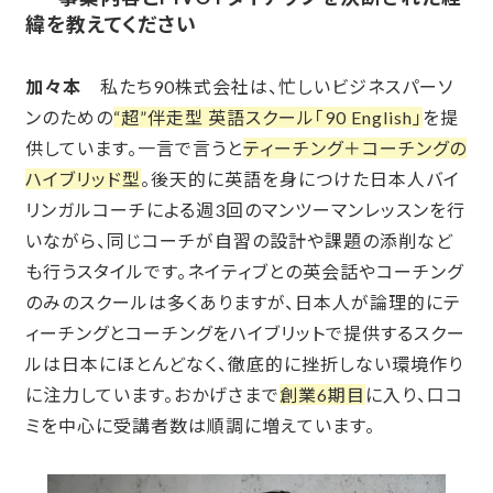
緯を教えてください
加々本
私たち90株式会社は、
忙しいビジネスパーソ
ンのための
“超”伴走型 英語スクール「90 English」
を提
供しています。一言で言うと
ティーチング＋コーチングの
ハイブリッド型
。後天的に英語を身につけた日本人バイ
リンガルコーチによる週3回のマンツーマンレッスンを行
いながら、同じコーチが自習の設計や課題の添削など
も行うスタイルです。ネイティブとの英会話やコーチング
のみのスクールは多くありますが、日本人が論理的にテ
ィーチングとコーチングをハイブリットで提供するスクー
ルは日本にほとんどなく、徹底的に挫折しない環境作り
に注力しています。おかげさまで
創業6期目
に入り、口コ
ミを中心に受講者数は順調に増えています。