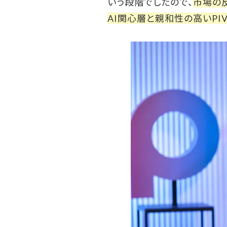
いう段階でしたので、
市場の
AI関心層と親和性の高いPI