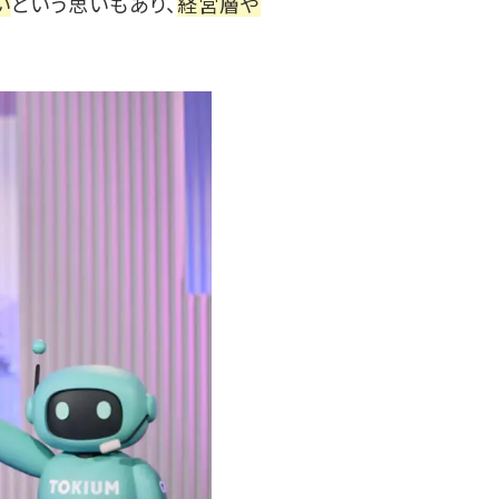
い
という思いもあり、
経営層や