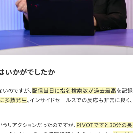
反響はいかがでしたか
いのですが、
配信当日に指名検索数が過去最高
を記録
内に多数発生
。インサイドセールスでの反応も非常に良く、
いうリアクションだったのですが、
PIVOTですと30分