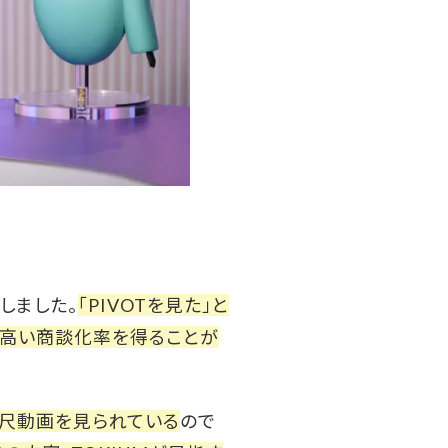
しました。
「PIVOTを見た」と
高い商談化率を得ることが
の長尺動画を見られている
ので